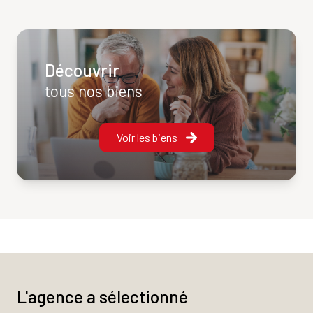
d’expérience, passionnés par leur métier, prennent le temps
de comprendre votre besoin et de vous guider à chaque
étape, avec rigueur et bienveillance.
Notre rôle est de vous accompagner dans votre démarche
Découvrir
avec
professionnalisme
,
loyauté
et une parfaite
tous nos biens
connaissance du marché local. De l’estimation à la signature,
nous restons à vos côtés pour sécuriser votre projet et
vous permettre d’avancer sereinement.
Voir les biens
Notre expérience est votre garantie
, et votre
satisfaction reste notre priorité.
L'agence a sélectionné