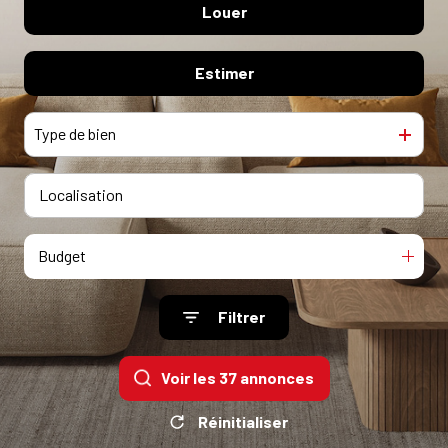
Louer
habitations
LOCATIVE
Du neuf
ESTIMATION
Estimer
Habitations
locaux professionnels
locaux professionnels
NOS
Type de bien
AGENCES
CONTACT
Budget
Filtrer
Voir les
37
annonces
Réinitialiser