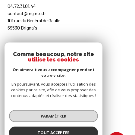
04.72.31.01.44
contact@regietc.fr
101 rue du Général de Gaulle
69530 Brignais
RESTONS CONNECTÉS
Comme beaucoup, notre site
utilise les cookies
Nos honoraires
On aimerait vous accompagner pendant
votre visite.
Mentions légales
En poursuivant, vous acceptez l'utilisation des
cookies par ce site, afin de vous proposer des
contenus adaptés et réaliser des statistiques !
Politique RGPD
Cookies
PARAMÉTRER
TOUT ACCEPTER
© 2026 | Tous droits réservés