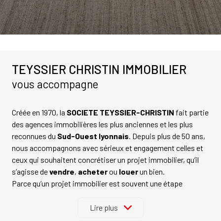
TEYSSIER CHRISTIN IMMOBILIER
vous accompagne
Créée en 1970, la
SOCIETE TEYSSIER-CHRISTIN
fait partie
des agences immobilières les plus anciennes et les plus
reconnues du
Sud-Ouest lyonnais
. Depuis plus de 50 ans,
nous accompagnons avec sérieux et engagement celles et
ceux qui souhaitent concrétiser un projet immobilier, qu’il
s’agisse de
vendre
,
acheter
ou
louer
un bien.
Parce qu’un projet immobilier est souvent une étape
importante, nous mettons un point d’honneur à proposer un
accompagnement fondé sur l’écoute, la transparence et la
Lire plus
confiance. Nos conseillers, femmes et hommes