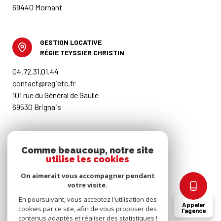
69440 Mornant
GESTION LOCATIVE
RÉGIE TEYSSIER CHRISTIN
04.72.31.01.44
contact@regietc.fr
101 rue du Général de Gaulle
69530 Brignais
RESTONS CONNECTÉS
Comme beaucoup, notre site
utilise les cookies
Nos honoraires
On aimerait vous accompagner pendant
votre visite.
Mentions légales
En poursuivant, vous acceptez l'utilisation des
Appeler
cookies par ce site, afin de vous proposer des
l'agence
contenus adaptés et réaliser des statistiques !