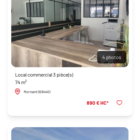
NOS
AGENCES
CONTACT
4 photos
Local commercial 3 pièce(s)
74 m²
Mornant (69440)
890 € HC*