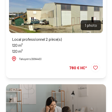
1 photo
Local professionnel 2 pièce(s)
120 m²
120 m²
Taluyers (69440)
780 € HC*