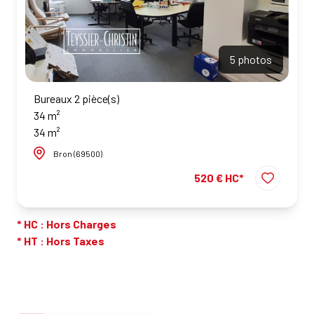
5 photos
Bureaux 2 pièce(s)
34 m²
34 m²
Bron (69500)
520 € HC*
* HC : Hors Charges
* HT : Hors Taxes