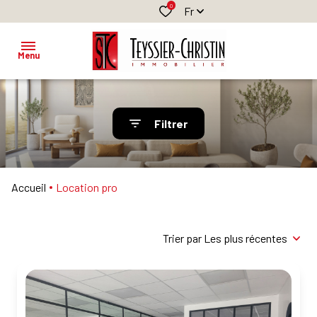
0
Fr
Menu
ACCUEIL
Filtrer
BIENS A
VENDRE
CLASSIQUES
CLASSIQUES
BIENS
NEUFS
PROFESSIONNELS
A
Accueil
Location pro
LOUER
PROFESSIONNELS
BIENS
PROFESSIONNELS
Trier par Les plus récentes
GESTION
LOCATIVE
ESTIMATION