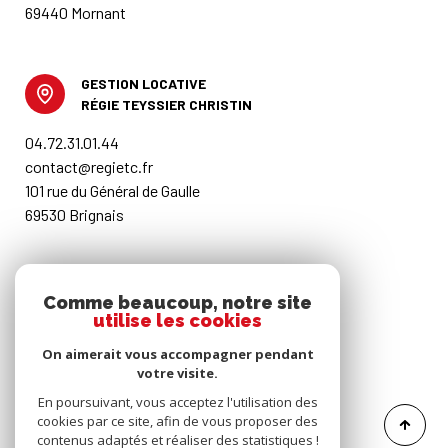
69440 Mornant
GESTION LOCATIVE
RÉGIE TEYSSIER CHRISTIN
04.72.31.01.44
contact@regietc.fr
101 rue du Général de Gaulle
69530 Brignais
RESTONS CONNECTÉS
Comme beaucoup, notre site
utilise les cookies
Nos honoraires
On aimerait vous accompagner pendant
votre visite.
Mentions légales
En poursuivant, vous acceptez l'utilisation des
cookies par ce site, afin de vous proposer des
contenus adaptés et réaliser des statistiques !