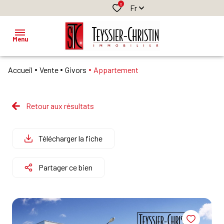
0
Fr
Menu
Accueil
Vente
Givors
Appartement
ACCUEIL
BIENS A
VENDRE
Retour aux résultats
CLASSIQUES
CLASSIQUES
BIENS
NEUFS
PROFESSIONNELS
A
Télécharger la fiche
LOUER
PROFESSIONNELS
BIENS
Partager ce bien
PROFESSIONNELS
GESTION
LOCATIVE
ESTIMATION