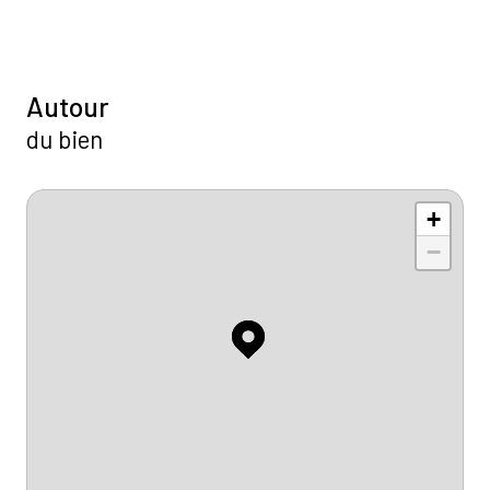
Autour
du bien
+
−