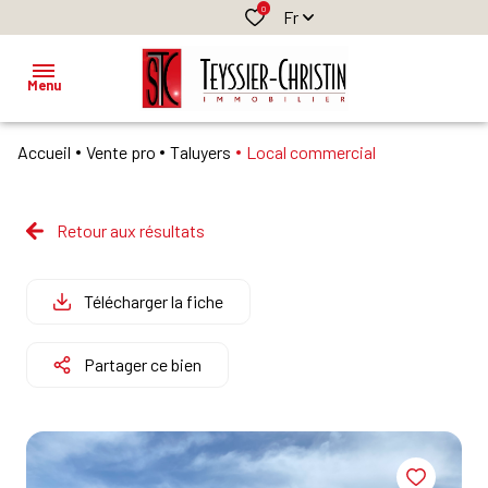
0
Fr
Menu
Accueil
Vente pro
Taluyers
Local commercial
ACCUEIL
BIENS A
VENDRE
Retour aux résultats
CLASSIQUES
CLASSIQUES
BIENS
NEUFS
PROFESSIONNELS
A
Télécharger la fiche
LOUER
PROFESSIONNELS
BIENS
Partager ce bien
PROFESSIONNELS
GESTION
LOCATIVE
ESTIMATION