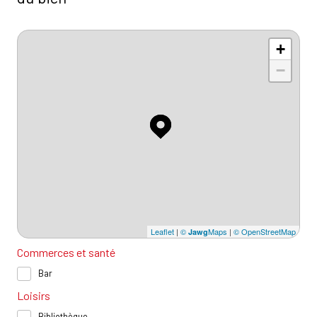
+
−
Leaflet
|
©
Maps
|
© OpenStreetMap
Jawg
Commerces et santé
Bar
Loisirs
Bibliothèque