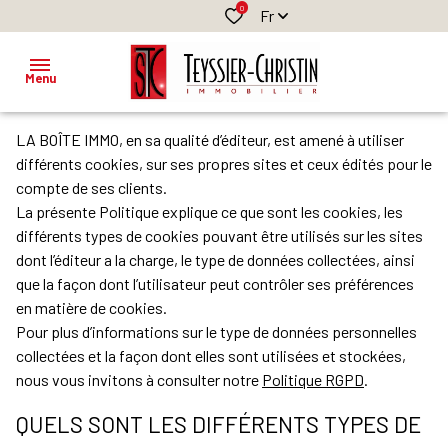
0
Fr
Menu
LA BOÎTE IMMO, en sa qualité d’éditeur, est amené à utiliser
ACCUEIL
différents cookies, sur ses propres sites et ceux édités pour le
compte de ses clients.
BIENS A
VENDRE
La présente Politique explique ce que sont les cookies, les
CLASSIQUES
CLASSIQUES
différents types de cookies pouvant être utilisés sur les sites
BIENS
dont l’éditeur a la charge, le type de données collectées, ainsi
NEUFS
PROFESSIONNELS
A
LOUER
que la façon dont l’utilisateur peut contrôler ses préférences
PROFESSIONNELS
en matière de cookies.
BIENS
Pour plus d’informations sur le type de données personnelles
PROFESSIONNELS
collectées et la façon dont elles sont utilisées et stockées,
GESTION
nous vous invitons à consulter notre
Politique RGPD
.
LOCATIVE
QUELS SONT LES DIFFÉRENTS TYPES DE
ESTIMATION