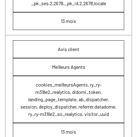
_pk_ses.2.2678,_pk_id.2.2678,locale
13 mois
Avis client
Meilleurs Agents
cookies_meilleursAgents, ry_ry-
m31lle2_realytics, didomi_token,
landing_page_template, ab_dispatcher,
session, deploy_dispatcher, referrer,datadome,
ry_ry-m31lle2_so_realytics, visitor_uuid
13 mois